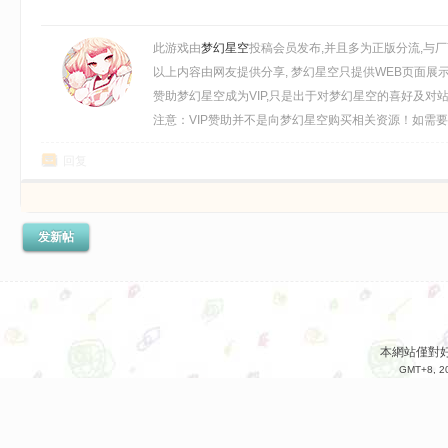
v0.86.EA.Build.20814890.20251117+全DLC 免安装中文版[6.89GB]
此游戏由
梦幻星空
投稿会员发布,并且多为正版分流,与
以上内容由网友提供分享, 梦幻星空只提供WEB页面展
赞助梦幻星空成为VIP,只是出于对梦幻星空的喜好及对
注意：VIP赞助并不是向梦幻星空购买相关资源！如需要购买
回复
发新帖
本網站僅對
GMT+8, 20