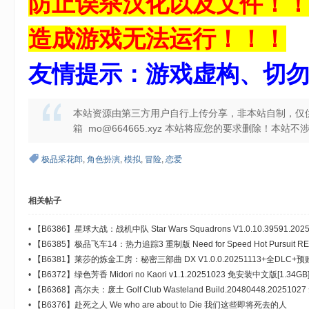
防止误杀汉化以及文件！
造成游戏无法运行！！！
友情提示：游戏虚构、切
本站资源由第三方用户自行上传分享，非本站自制，仅
箱 mo@664665.xyz 本站将应您的要求删除！本
极品采花郎
,
角色扮演
,
模拟
,
冒险
,
恋爱
相关帖子
•
【B6386】星球大战：战机中队 Star Wars Squadrons V1.0.10.39591.
版[31.2GB]
•
【B6385】极品飞车14：热力追踪3 重制版 Need for Speed Hot Pursuit R
[34.8GB]
•
【B6381】莱莎的炼金工房：秘密三部曲 DX V1.0.0.20251113+全DLC
华版[106GB]
•
【B6372】绿色芳香 Midori no Kaori v1.1.20251023 免安装中文版[1.34GB
•
【B6368】高尔夫：废土 Golf Club Wasteland Build.20480448.202510
•
【B6376】赴死之人 We who are about to Die 我们这些即将死去的人