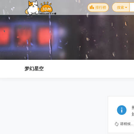
排行榜
搜索
梦幻星空
请稍候...